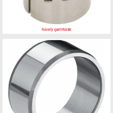
hüvely garnitúrák