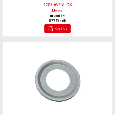
1203 AV*NILOS
Mérete:
Bruttó ár:
577 Ft / db
Kosárba