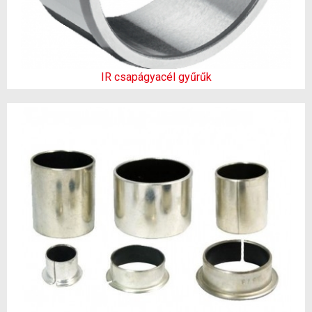
IR csapágyacél gyűrűk