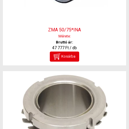
ZMA 50/75*INA
Mérete:
Bruttó ár:
47 777 Ft / db
Kosárba