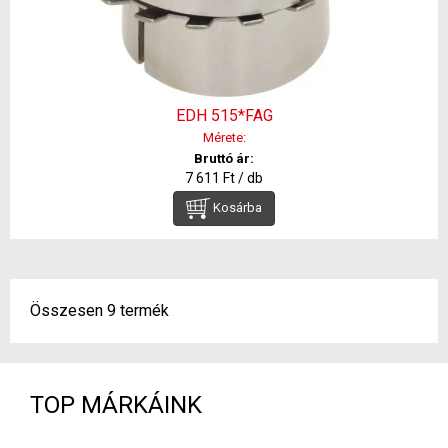
EDH 515*FAG
Mérete:
Bruttó ár:
7 611 Ft / db
Kosárba
Összesen 9 termék
TOP MÁRKÁINK