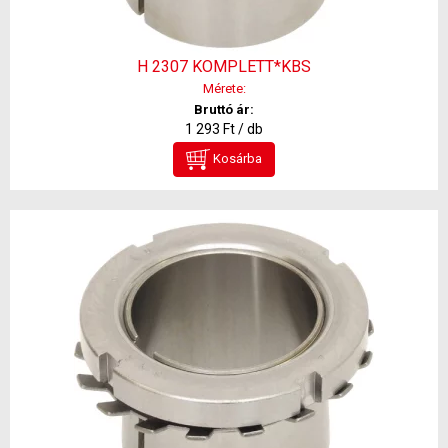
H 2307 KOMPLETT*KBS
Mérete:
Bruttó ár:
1 293 Ft / db
Kosárba