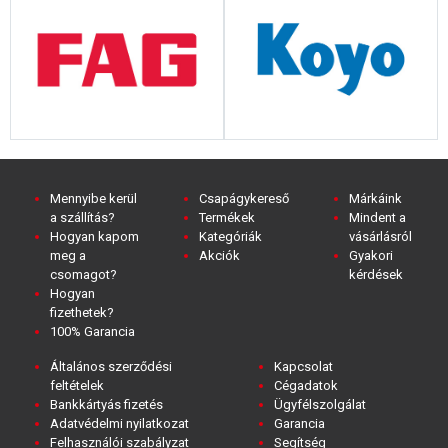
Mennyibe kerül
Csapágykereső
Márkáink
a szállítás?
Termékek
Mindent a
Hogyan kapom
Kategóriák
vásárlásról
meg a
Akciók
Gyakori
csomagot?
kérdések
Hogyan
fizethetek?
100% Garancia
Általános szerződési
Kapcsolat
feltételek
Cégadatok
Bankkártyás fizetés
Ügyfélszolgálat
Adatvédelmi nyilatkozat
Garancia
Felhasználói szabályzat
Segítség