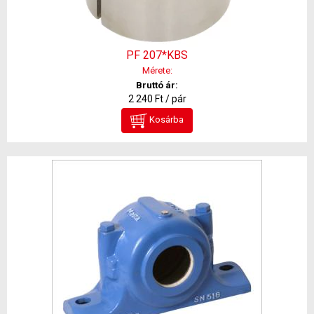
PF 207*KBS
Mérete:
Bruttó ár:
2 240 Ft / pár
Kosárba