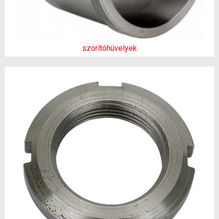
szorítóhüvelyek