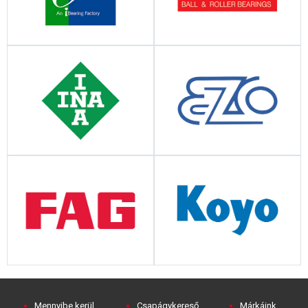
Mennyibe kerül
Csapágykereső
Márkáink