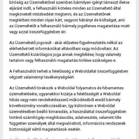
bíróság az Üzemeltetővel szemben bármilyen igényt támaszt illetve
eljárást indít, a felhasználó köteles minden az Üzemeltető által
megkövetelt intézkedést megtenni, és az Üzemeltetőnek
megtéríteni minden olyan kárt, vagyoni hátrányt és költséget, ami
az Üzemeltetőt a felhasználó bármely jogellenes magatartása miatt
vagy azzal összefüggésben éri.
Az Üzemeltető jogosult - akár előzetes figyelmeztetés nélkül az
elérhetővé tett információkat eltávolítani vagy módosítani. Az
Üzemeltető kizárólagos joga annak megítélése, hogy valamely
tartalom vagy felhasználói magatartás törlése szükséges-e.
A Felhasználót terheli a felelősség a Weboldallal összefüggésben
végzett valamennyi tevékenységéért.
Az Üzemeltető törekszik a Weboldal folyamatos és hibamentes
üzemeltetésére, ugyanakkor kizárja a felelősségét a Weboldal
hibás vagy nem rendeltetésszerű működéséből eredő bármely
következmény vonatkozásában, így különösen a Weboldal
üzemelésében beálló kimaradás, a használattal összefüggésben
történő számítógép-meghibásodás, adatvesztés, valamint tőle
független személyek által megvalósított, információs rendszerek
biztonságát sértő magatartások esetén.