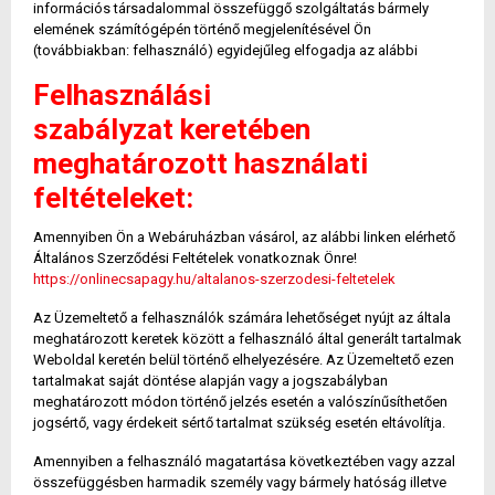
információs társadalommal összefüggő szolgáltatás bármely
elemének számítógépén történő megjelenítésével Ön
(továbbiakban: felhasználó) egyidejűleg elfogadja az alábbi
Felhasználási
szabályzat keretében
meghatározott használati
feltételeket:
Amennyiben Ön a Webáruházban vásárol, az alábbi linken elérhető
Általános Szerződési Feltételek vonatkoznak Önre!
https://onlinecsapagy.hu/altalanos-szerzodesi-feltetelek
Az Üzemeltető a felhasználók számára lehetőséget nyújt az általa
meghatározott keretek között a felhasználó által generált tartalmak
Weboldal keretén belül történő elhelyezésére. Az Üzemeltető ezen
tartalmakat saját döntése alapján vagy a jogszabályban
meghatározott módon történő jelzés esetén a valószínűsíthetően
jogsértő, vagy érdekeit sértő tartalmat szükség esetén eltávolítja.
Amennyiben a felhasználó magatartása következtében vagy azzal
összefüggésben harmadik személy vagy bármely hatóság illetve