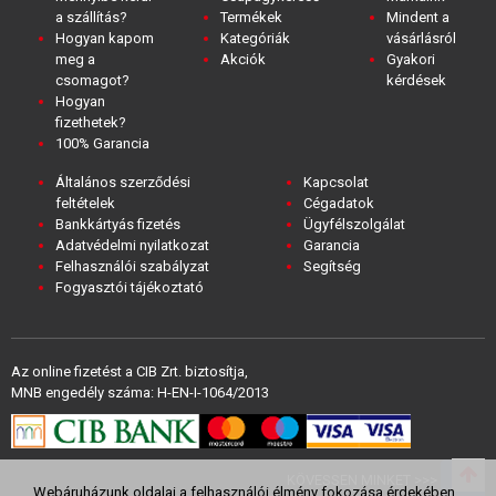
a szállítás?
Termékek
Mindent a
Hogyan kapom
Kategóriák
vásárlásról
meg a
Akciók
Gyakori
csomagot?
kérdések
Hogyan
fizethetek?
100% Garancia
Általános szerződési
Kapcsolat
feltételek
Cégadatok
Bankkártyás fizetés
Ügyfélszolgálat
Adatvédelmi nyilatkozat
Garancia
Felhasználói szabályzat
Segítség
Fogyasztói tájékoztató
Az online fizetést a CIB Zrt. biztosítja,
MNB engedély száma: H-EN-I-1064/2013
KÖVESSEN MINKET >>>
Webáruházunk oldalai a felhasználói élmény fokozása érdekében