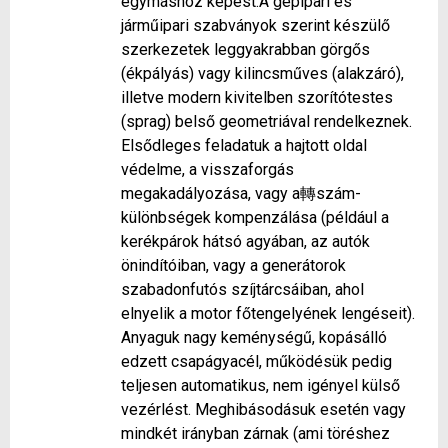
egymáshoz képest.A gépipari és
járműipari szabványok szerint készülő
szerkezetek leggyakrabban görgős
(ékpályás) vagy kilincsműves (alakzáró),
illetve modern kivitelben szorítótestes
(sprag) belső geometriával rendelkeznek.
Elsődleges feladatuk a hajtott oldal
védelme, a visszaforgás
megakadályozása, vagy a轉szám-
különbségek kompenzálása (például a
kerékpárok hátsó agyában, az autók
önindítóiban, vagy a generátorok
szabadonfutós szíjtárcsáiban, ahol
elnyelik a motor főtengelyének lengéseit).
Anyaguk nagy keménységű, kopásálló
edzett csapágyacél, működésük pedig
teljesen automatikus, nem igényel külső
vezérlést. Meghibásodásuk esetén vagy
mindkét irányban zárnak (ami töréshez