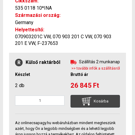
Cikkszám:
535 0118 10*INA
Származási ország:
Germany
Helyettesítő:
070903201C VW, 070 903 201 C VW, 070 903
201 E VW, F-237653
Külső raktárból
Szállítás 2 munkanap
R
>> további infók a szállításról
Készlet
Bruttó ár
26 845 Ft
2 db
Kosárba
Az onlinecsapagy.hu webáruházban mindent megteszünk
azért, hogy Ön a legjobb minőségben és a lehető legjobb
áron jusson hozzá a termékekhez. Az oldalon feltüntetett