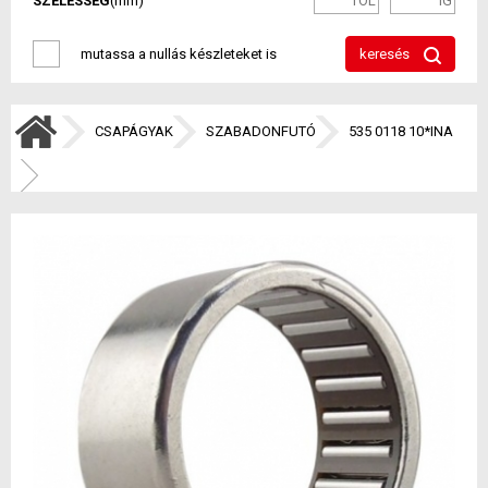
SZÉLESSÉG
(mm)
mutassa a nullás készleteket is
keresés
CSAPÁGYAK
SZABADONFUTÓ
535 0118 10*INA