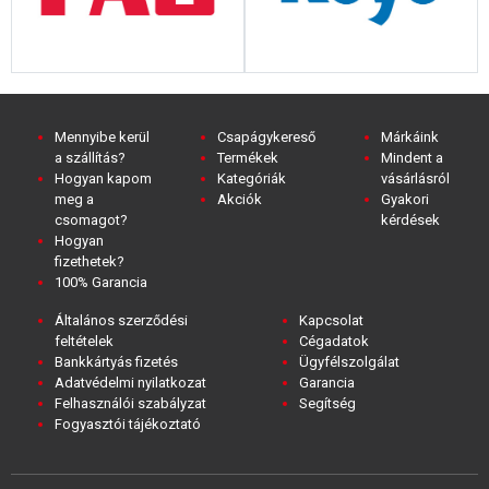
Mennyibe kerül
Csapágykereső
Márkáink
a szállítás?
Termékek
Mindent a
Hogyan kapom
Kategóriák
vásárlásról
meg a
Akciók
Gyakori
csomagot?
kérdések
Hogyan
fizethetek?
100% Garancia
Általános szerződési
Kapcsolat
feltételek
Cégadatok
Bankkártyás fizetés
Ügyfélszolgálat
Adatvédelmi nyilatkozat
Garancia
Felhasználói szabályzat
Segítség
Fogyasztói tájékoztató