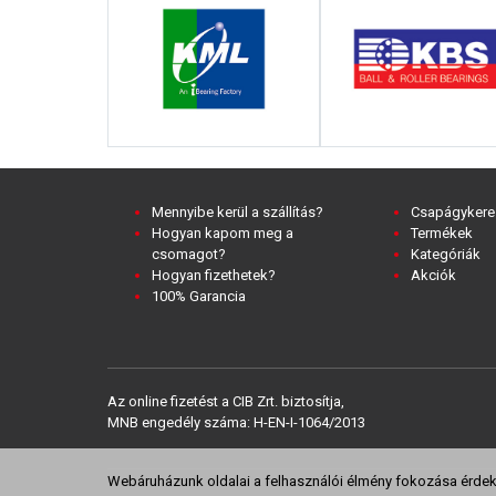
Mennyibe kerül a szállítás?
Csapágykere
Hogyan kapom meg a
Termékek
csomagot?
Kategóriák
Hogyan fizethetek?
Akciók
100% Garancia
Az online fizetést a CIB Zrt. biztosítja,
MNB engedély száma: H-EN-I-1064/2013
Webáruházunk oldalai a felhasználói élmény fokozása érdeké