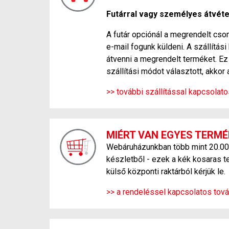
Futárral vagy személyes átvétel
A futár opciónál a megrendelt csom
e-mail fogunk küldeni. A szállítá
átvenni a megrendelt terméket. Ez 
szállítási módot választott, akkor 
>> további szállítással kapcsolat
MIÉRT VAN EGYES TERMÉ
Webáruházunkban több mint 20.000 f
készletből - ezek a kék kosaras t
külső központi raktárból kérjük le.
>> a rendeléssel kapcsolatos tová