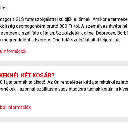
lel.
agot a GLS futárszolgálattal küldjük el önnek. Amikor a terméket
si költség csomagonként bruttó 800 Ft-tól. A személyes átvétel
esetben a szállítás díjtalan. Szaküzletünk címe: Debrecen, Borbí
a megrendelést a Express One futárszolgálat által teljesítjük.
os információk
KEKNÉL KÉT KOSÁR?
ajta termék található. Az Ön rendelését kétfajta raktárkészletb
ermékek - azonnal szállításra vagy átadásra tudnak kerülni a kív
bbi információk