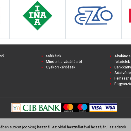
ső
Márkáink
Általános
Mindent a vásárlásról
feltételek
Gyakori kérdések
Bankkárty
Adatvédel
Felhaszná
Fogyasztó
ben sütiket (cookie) használ. Az oldal használatával hozzájárul az adatok