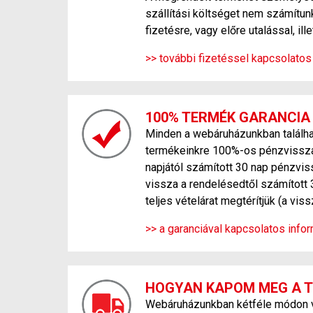
szállítási költséget nem számítunk
fizetésre, vagy előre utalással, ill
>> további fizetéssel kapcsolatos
100% TERMÉK GARANCIA
Minden a webáruházunkban találhat
termékeinkre 100%-os pénzvisszafi
napjától számított 30 nap pénzvis
vissza a rendelésedtől számított 
teljes vételárat megtérítjük (a vi
>> a garanciával kapcsolatos inform
HOGYAN KAPOM MEG A 
Webáruházunkban kétféle módon ve