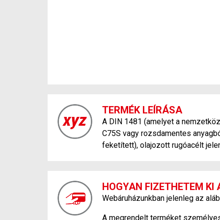
TERMÉK LEÍRÁSA
A DIN 1481 (amelyet a nemzetközi 
C75S vagy rozsdamentes anyagból) 
feketített), olajozott rugóacélt je
HOGYAN FIZETHETEM KI 
Webáruházunkban jelenleg az aláb
A megrendelt terméket személyesen