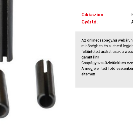
Cikkszám:
Gyártó:
Az onlinecsapagy.hu webáruh
minőségben és a lehető legjo
feltüntetett árakat csak a we
garantálni!
Csapágyszaküzletünkben ezek 
A megjelenített fotó esetenkén
eltérhet!