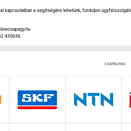
l kapcsolatban a segítségére lehetünk, forduljon ügyfélszolgál
linecsapagy.hu
52 430636
CSAPÁGYAK