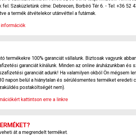
 fel. Szaküzletünk címe: Debrecen, Borbíró Tér 6. - Tel: +36 52 
etve a termék átvételekor utánvéttel a futárnak.
 információk
ó termékekre 100% garanciát vállalunk. Biztosak vagyunk abban
zetési garanciát kínálunk. Minden az online áruházunkban és s
szafizetési garanciát adunk! Ha valamilyen okból Ön mégsem len
30 napon belül a hiánytalan és sérülésmentes terméket eredeti c
sszaküldés postaköltségét nem).
ációkért kattintson erre a linkre
TERMÉKET?
heti át a megrendelt terméket.