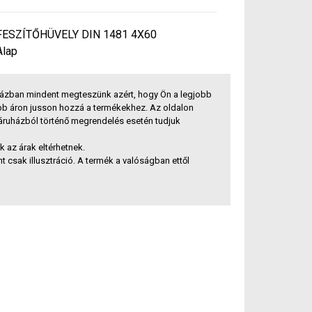
FESZÍTŐHÜVELY DIN 1481 4X60
Alap
ázban mindent megteszünk azért, hogy Ön a legjobb
bb áron jusson hozzá a termékekhez. Az oldalon
báruházból történő megrendelés esetén tudjuk
az árak eltérhetnek.
t csak illusztráció. A termék a valóságban ettől