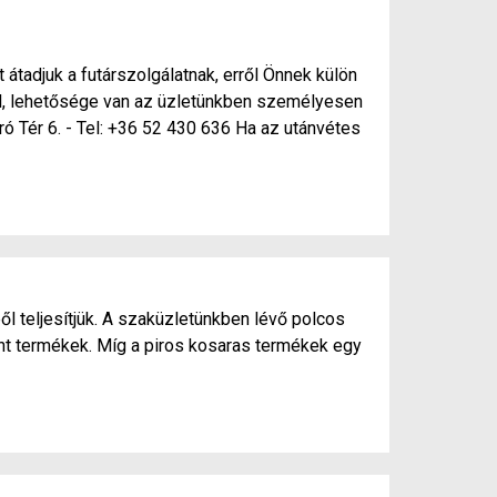
 átadjuk a futárszolgálatnak, erről Önnek külön
nél, lehetősége van az üzletünkben személyesen
ró Tér 6. - Tel: +36 52 430 636 Ha az utánvétes
ől teljesítjük. A szaküzletünkben lévő polcos
ánt termékek. Míg a piros kosaras termékek egy