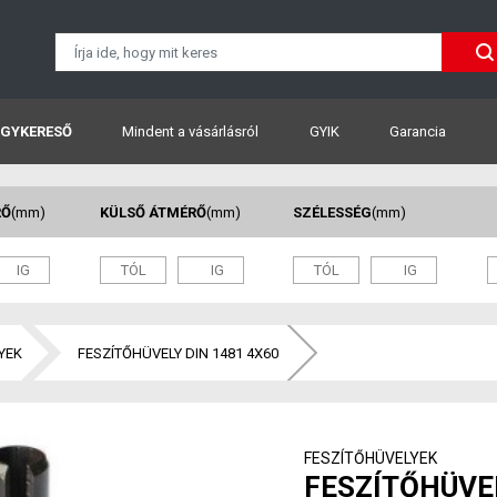
GYKERESŐ
Mindent a vásárlásról
GYIK
Garancia
RŐ
(mm)
KÜLSŐ ÁTMÉRŐ
(mm)
SZÉLESSÉG
(mm)
YEK
FESZÍTŐHÜVELY DIN 1481 4X60
FESZÍTŐHÜVELYEK
FESZÍTŐHÜVEL