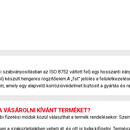
szabványosításban az ISO 8752 váltott fel) egy hosszanti irány
készült hengeres rögzítőelem.A „fst” jelölés a felületkezelésre
lenti, amely egy alapvető korrózióvédelmet biztosít a gyártás és r
A VÁSÁROLNI KÍVÁNT TERMÉKET?
bi fizetési módok közül választhat a termék rendelésekor: Szem
 a szaküzletünkben veheti át, és ott is tudja kifizetni. Termé