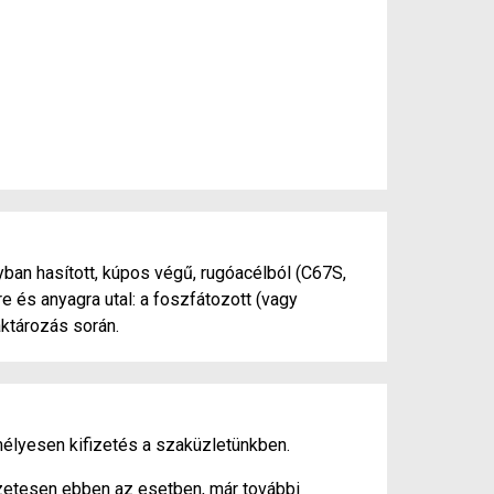
ban hasított, kúpos végű, rugóacélból (C67S,
 és anyagra utal: a foszfátozott (vagy
aktározás során.
élyesen kifizetés a szaküzletünkben.
szetesen ebben az esetben, már további