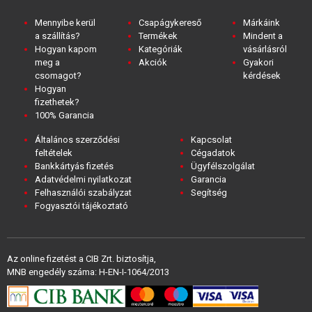
Mennyibe kerül
Csapágykereső
Márkáink
a szállítás?
Termékek
Mindent a
Hogyan kapom
Kategóriák
vásárlásról
meg a
Akciók
Gyakori
csomagot?
kérdések
Hogyan
fizethetek?
100% Garancia
Általános szerződési
Kapcsolat
feltételek
Cégadatok
Bankkártyás fizetés
Ügyfélszolgálat
Adatvédelmi nyilatkozat
Garancia
Felhasználói szabályzat
Segítség
Fogyasztói tájékoztató
Az online fizetést a CIB Zrt. biztosítja,
MNB engedély száma: H-EN-I-1064/2013