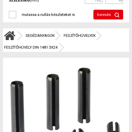
SZÉLESSÉG
(mm)
mutassa a nullás készleteket is
keresés
SEGÉDANYAGOK
FESZÍTŐHÜVELYEK
FESZÍTŐHÜVELY DIN 1481 3X24