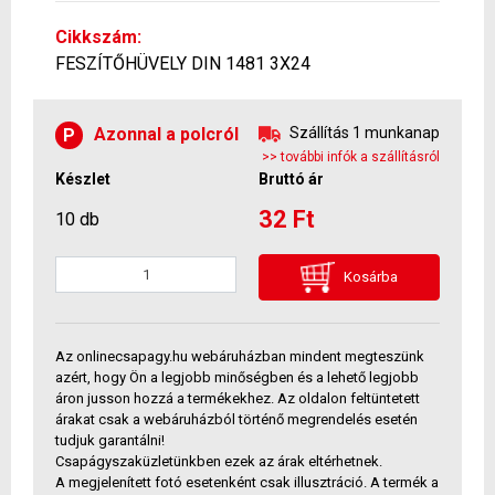
Cikkszám:
FESZÍTŐHÜVELY DIN 1481 3X24
Azonnal a polcról
Szállítás 1 munkanap
P
>> további infók a szállításról
Készlet
Bruttó ár
32 Ft
10 db
Kosárba
Az onlinecsapagy.hu webáruházban mindent megteszünk
azért, hogy Ön a legjobb minőségben és a lehető legjobb
áron jusson hozzá a termékekhez. Az oldalon feltüntetett
árakat csak a webáruházból történő megrendelés esetén
tudjuk garantálni!
Csapágyszaküzletünkben ezek az árak eltérhetnek.
A megjelenített fotó esetenként csak illusztráció. A termék a