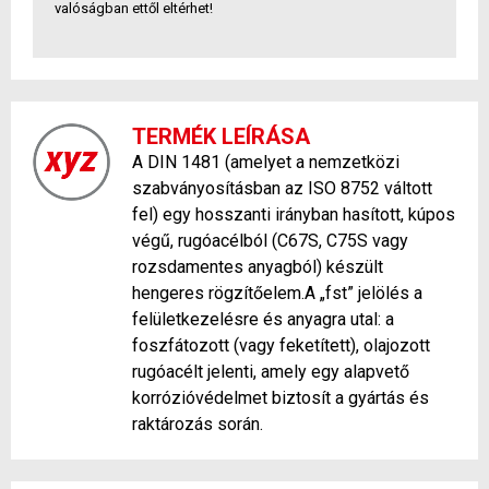
valóságban ettől eltérhet!
TERMÉK LEÍRÁSA
A DIN 1481 (amelyet a nemzetközi
szabványosításban az ISO 8752 váltott
fel) egy hosszanti irányban hasított, kúpos
végű, rugóacélból (C67S, C75S vagy
rozsdamentes anyagból) készült
hengeres rögzítőelem.A „fst” jelölés a
felületkezelésre és anyagra utal: a
foszfátozott (vagy feketített), olajozott
rugóacélt jelenti, amely egy alapvető
korrózióvédelmet biztosít a gyártás és
raktározás során.