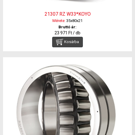
21307 RZ W33*KOYO
Mérete:
35x80x21
Bruttó ár:
23 971 Ft / db
Kosárba