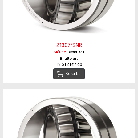
21307*SNR
Mérete:
35x80x21
Bruttó ár:
18 512 Ft / db
Kosárba