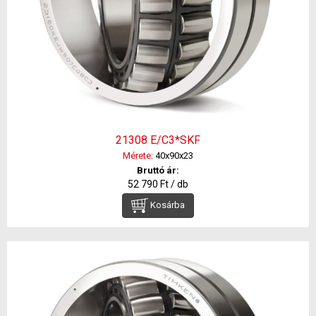
21308 E/C3*SKF
Mérete:
40x90x23
Bruttó ár:
52 790 Ft / db
Kosárba