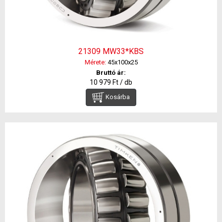
21309 MW33*KBS
Mérete:
45x100x25
Bruttó ár:
10 979 Ft / db
Kosárba