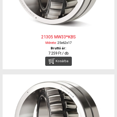
21305 MW33*KBS
Mérete:
25x62x17
Bruttó ár:
7 259 Ft / db
Kosárba