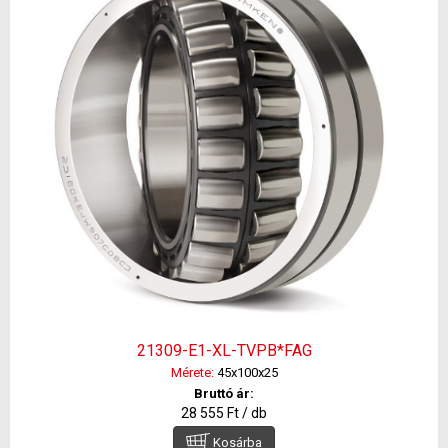
21309-E1-XL-TVPB*FAG
Mérete:
45x100x25
Bruttó ár:
28 555 Ft / db
Kosárba