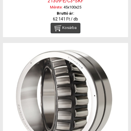
21309-E/C3*SKF
Mérete:
45x100x25
Bruttó ár:
62 141 Ft / db
Kosárba