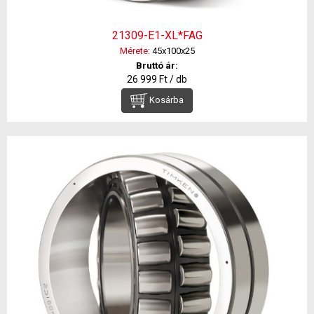
21309-E1-XL*FAG
Mérete:
45x100x25
Bruttó ár:
26 999 Ft / db
Kosárba