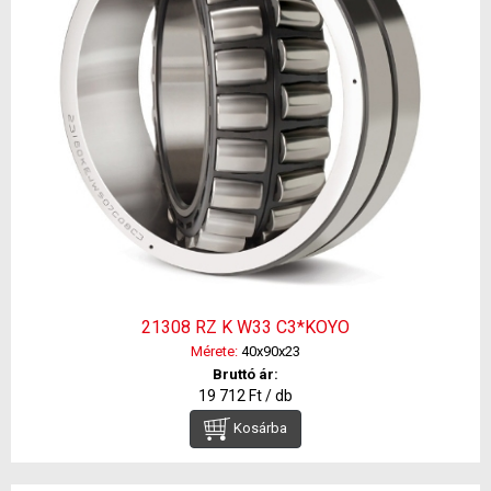
21308 RZ K W33 C3*KOYO
Mérete:
40x90x23
Bruttó ár:
19 712 Ft / db
Kosárba