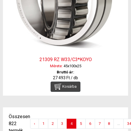
21309 RZ W33/C3*KOYO
Mérete:
45x100x25
Bruttó ár:
27 493 Ft / db
Kosárba
Összesen
822
‹
1
2
3
4
5
6
7
8
...
3
termék