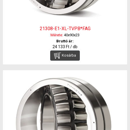
21308-E1-XL-TVPB*FAG
Mérete:
40x90x23
Bruttó ár:
24 133 Ft / db
Kosárba