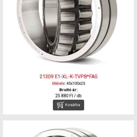
21309 E1-XL-K-TVPB*FAG
Mérete:
45x100x25
Bruttó ár:
25 880 Ft / db
Kosárba