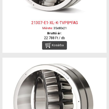
21307-E1-XL-K-TVPB*FAG
Mérete:
35x80x21
Bruttó ár:
22 788 Ft / db
Kosárba