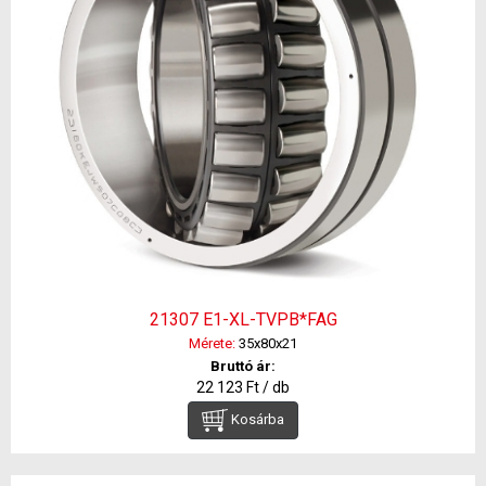
21307 E1-XL-TVPB*FAG
Mérete:
35x80x21
Bruttó ár:
22 123 Ft / db
Kosárba