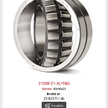
21308-E1-XL*FAG
Mérete:
40x90x23
Bruttó ár:
23 823 Ft / db
Kosárba