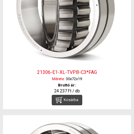
21306-E1-XL-TVPB-C3*FAG
Mérete:
30x72x19
Bruttó ár:
24 237 Ft / db
Kosárba