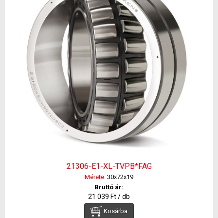
21306-E1-XL-TVPB*FAG
Mérete:
30x72x19
Bruttó ár:
21 039 Ft / db
Kosárba