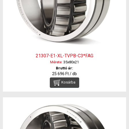
21307-E1-XL-TVPB-C3*FAG
Mérete:
35x80x21
Bruttó ár:
25 696 Ft / db
Kosárba