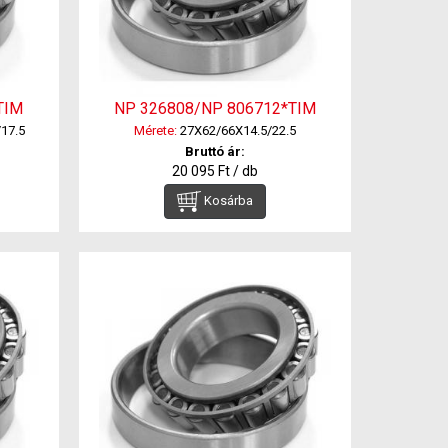
TIM
NP 326808/NP 806712*TIM
17.5
Mérete:
27X62/66X14.5/22.5
Bruttó ár:
20 095 Ft / db
Kosárba