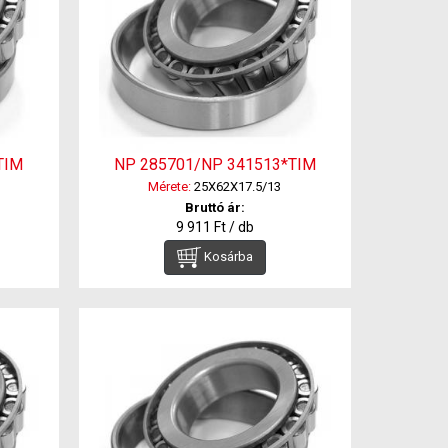
TIM
NP 285701/NP 341513*TIM
Mérete:
25X62X17.5/13
Bruttó ár:
9 911 Ft / db
Kosárba