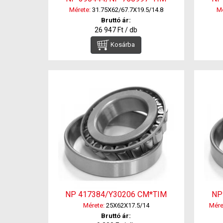
Mérete:
31.75X62/67.7X19.5/14.8
Mé
Bruttó ár:
26 947 Ft / db
Kosárba
NP 417384/Y30206 CM*TIM
NP
Mérete:
25X62X17.5/14
Mére
Bruttó ár: