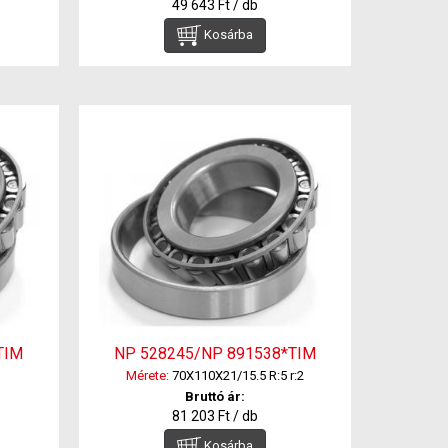
49 643 Ft / db
Kosárba
TIM
NP 528245/NP 891538*TIM
Mérete:
70X110X21/15.5 R:5 r:2
Bruttó ár:
81 203 Ft / db
Kosárba