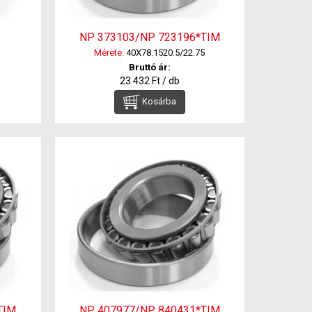
NP 373103/NP 723196*TIM
Mérete:
40X78.1520.5/22.75
Bruttó ár:
23 432 Ft / db
Kosárba
TIM
NP 407977/NP 840431*TIM