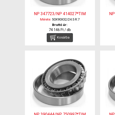
NP 347723/NP 414027*TIM
NP
Mérete:
50X90X32/24.5 R:7
Bruttó ár:
74 146 Ft / db
Kosárba
NP 390444/NP 750997*TIM
NP