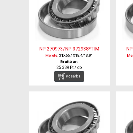
NP 270973/NP 372938*TIM
NP
Mérete:
31X65.1X18.4/13.91
Mér
Bruttó ár:
25 339 Ft / db
Kosárba