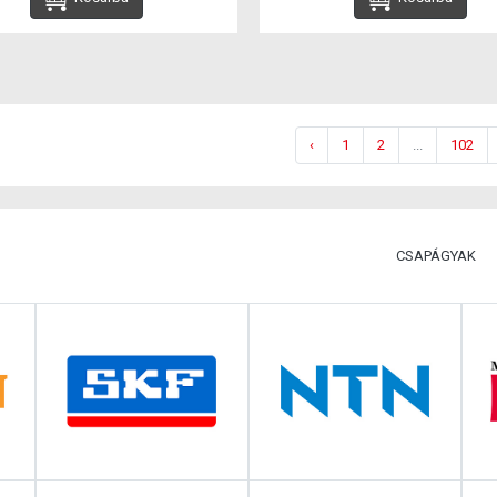
‹
1
2
...
102
CSAPÁGYAK