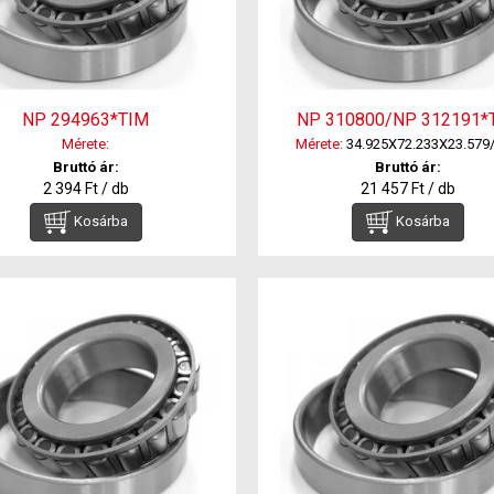
NP 294963*TIM
NP 310800/NP 312191*
Mérete:
Mérete:
34.925X72.233X23.579/
Bruttó ár:
Bruttó ár:
2 394 Ft / db
21 457 Ft / db
Kosárba
Kosárba