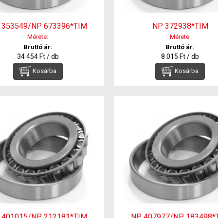
 353549/NP 673396*TIM
NP 372938*TIM
Mérete:
Mérete:
Bruttó ár:
Bruttó ár:
34 454 Ft / db
8 015 Ft / db
Kosárba
Kosárba
 401015/NP 212181*TIM
NP 407977/NP 183498*