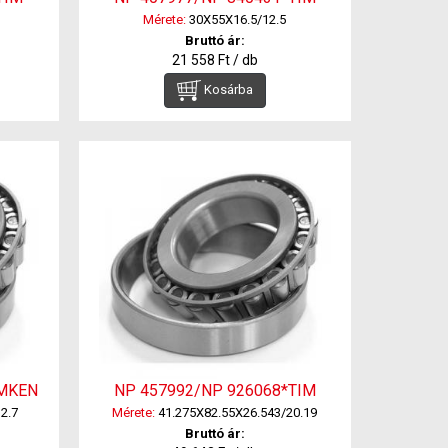
Mérete:
30X55X16.5/12.5
Bruttó ár:
21 558 Ft / db
Kosárba
IMKEN
NP 457992/NP 926068*TIM
2.7
Mérete:
41.275X82.55X26.543/20.19
Bruttó ár: