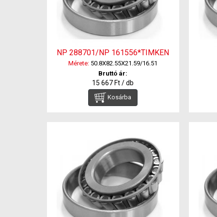
NP 288701/NP 161556*TIMKEN
Mérete:
50.8X82.55X21.59/16.51
Bruttó ár:
15 667 Ft / db
Kosárba