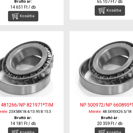
Bruttó ár:
65 107 Ft / db
14 651 Ft / db
Kosárba
Kosárba
 481266/NP 821971*TIM
NP 500972/NP 660895*
rete:
23X58X18.4/13.95 B:15.3
Mérete:
48.5X93X26.5/18
Bruttó ár:
Bruttó ár:
14 181 Ft / db
20 359 Ft / db
Kosárba
Kosárba