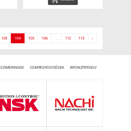
103
104
105
106
...
112
113
›
SZIMERINGEK
CSAPÁGYEGYSÉGEK
BRONZPERSELY