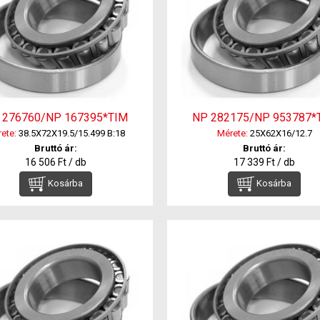
 276760/NP 167395*TIM
NP 282175/NP 953787*
ete:
38.5X72X19.5/15.499 B:18
Mérete:
25X62X16/12.7
Bruttó ár:
Bruttó ár:
16 506 Ft / db
17 339 Ft / db
Kosárba
Kosárba