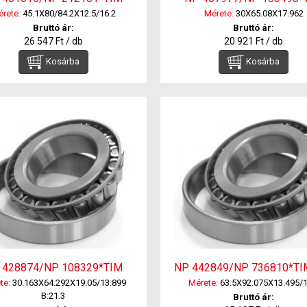
rete:
45.1X80/84.2X12.5/16.2
Mérete:
30X65.08X17.962
Bruttó ár:
Bruttó ár:
26 547 Ft / db
20 921 Ft / db
Kosárba
Kosárba
 428874/NP 108329*TIM
NP 442849/NP 736810*T
te:
30.163X64.292X19.05/13.899
Mérete:
63.5X92.075X13.495/1
B:21.3
Bruttó ár: