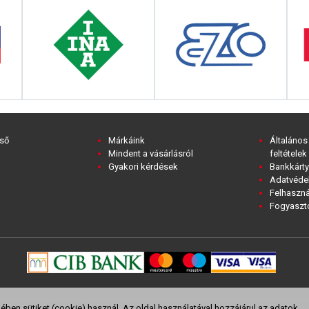
ső
Márkáink
Általános
Mindent a vásárlásról
feltételek
Gyakori kérdések
Bankkárty
Adatvédel
Felhaszná
Fogyasztó
ben sütiket (cookie) használ. Az oldal használatával hozzájárul az adatok