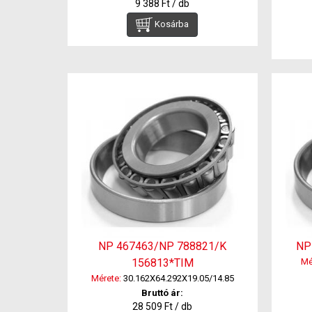
9 388 Ft / db
Kosárba
NP 467463/NP 788821/K
NP
156813*TIM
Mé
Mérete:
30.162X64.292X19.05/14.85
Bruttó ár:
28 509 Ft / db