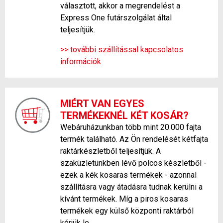
választott, akkor a megrendelést a
Express One futárszolgálat által
teljesítjük.
>> további szállítással kapcsolatos
információk
MIÉRT VAN EGYES
TERMÉKEKNÉL KÉT KOSÁR?
Webáruházunkban több mint 20.000 fajta
termék található. Az Ön rendelését kétfajta
raktárkészletből teljesítjük. A
szaküzletünkben lévő polcos készletből -
ezek a kék kosaras termékek - azonnal
szállításra vagy átadásra tudnak kerülni a
kívánt termékek. Míg a piros kosaras
termékek egy külső központi raktárból
kérjük le.