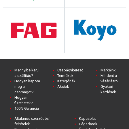
Mennyibe kerül
Csapágykereső
Márkáink
a szállítás?
Termékek
Mindent a
Hogyan kapom
Kategóriák
vásárlásról
meg a
Akciók
Gyakori
csomagot?
kérdések
Hogyan
fizethetek?
100% Garancia
Általános szerződési
Kapcsolat
feltételek
Cégadatok