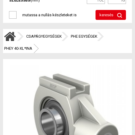
SZÉLESSÉG
(mm)
mutassa a nullás készleteket is
keresés
CSAPÁGYEGYSÉGEK
PHE EGYSÉGEK
PHEY 40-XL*INA