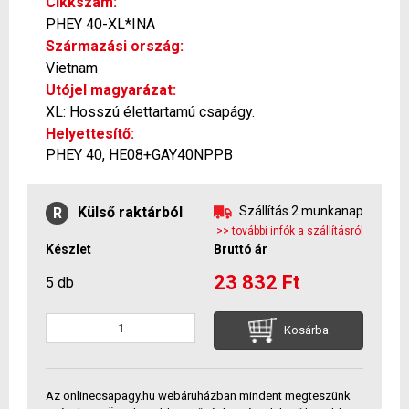
Cikkszám:
PHEY 40-XL*INA
Származási ország:
Vietnam
Utójel magyarázat:
XL: Hosszú élettartamú csapágy.
Helyettesítő:
PHEY 40, HE08+GAY40NPPB
Külső raktárból
Szállítás 2 munkanap
R
>> további infók a szállításról
Készlet
Bruttó ár
23 832 Ft
5 db
Kosárba
Az onlinecsapagy.hu webáruházban mindent megteszünk