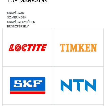
TOP MÁRKÁINK
CSAPÁGYAK
SZIMERINGEK
CSAPÁGYEGYSÉGEK
BRONZPERSELY