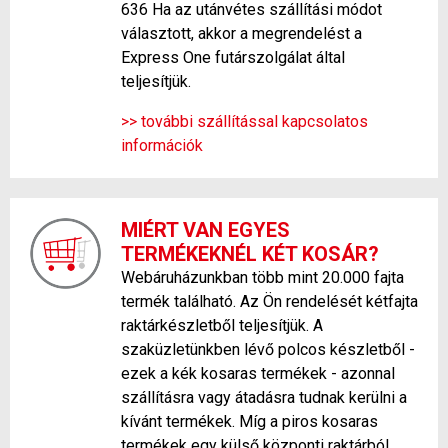
636 Ha az utánvétes szállítási módot
választott, akkor a megrendelést a
Express One futárszolgálat által
teljesítjük.
>> további szállítással kapcsolatos
információk
MIÉRT VAN EGYES
TERMÉKEKNÉL KÉT KOSÁR?
Webáruházunkban több mint 20.000 fajta
termék található. Az Ön rendelését kétfajta
raktárkészletből teljesítjük. A
szaküzletünkben lévő polcos készletből -
ezek a kék kosaras termékek - azonnal
szállításra vagy átadásra tudnak kerülni a
kívánt termékek. Míg a piros kosaras
termékek egy külső központi raktárból