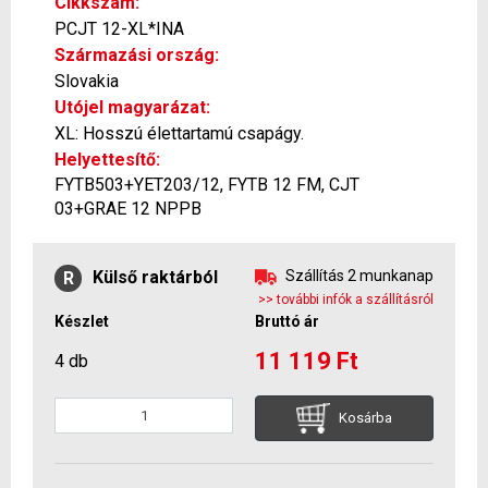
Cikkszám:
PCJT 12-XL*INA
Származási ország:
Slovakia
Utójel magyarázat:
XL: Hosszú élettartamú csapágy.
Helyettesítő:
FYTB503+YET203/12, FYTB 12 FM, CJT
03+GRAE 12 NPPB
Külső raktárból
Szállítás 2 munkanap
R
>> további infók a szállításról
Készlet
Bruttó ár
11 119 Ft
4 db
Kosárba