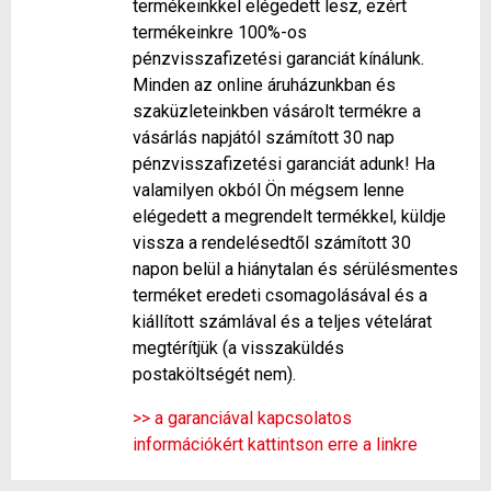
termékeinkkel elégedett lesz, ezért
termékeinkre 100%-os
pénzvisszafizetési garanciát kínálunk.
Minden az online áruházunkban és
szaküzleteinkben vásárolt termékre a
vásárlás napjától számított 30 nap
pénzvisszafizetési garanciát adunk! Ha
valamilyen okból Ön mégsem lenne
elégedett a megrendelt termékkel, küldje
vissza a rendelésedtől számított 30
napon belül a hiánytalan és sérülésmentes
terméket eredeti csomagolásával és a
kiállított számlával és a teljes vételárat
megtérítjük (a visszaküldés
postaköltségét nem).
>> a garanciával kapcsolatos
információkért kattintson erre a linkre