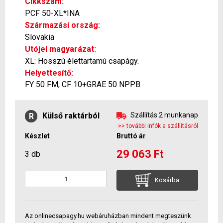
Cikkszám:
PCF 50-XL*INA
Származási ország:
Slovakia
Utójel magyarázat:
XL: Hosszú élettartamú csapágy.
Helyettesítő:
FY 50 FM, CF 10+GRAE 50 NPPB
Külső raktárból
Szállítás 2 munkanap
R
>> további infók a szállításról
Készlet
Bruttó ár
29 063 Ft
3 db
Kosárba
Az onlinecsapagy.hu webáruházban mindent megteszünk