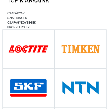
TOP MÁRKÁINK
CSAPÁGYAK
SZIMERINGEK
CSAPÁGYEGYSÉGEK
BRONZPERSELY