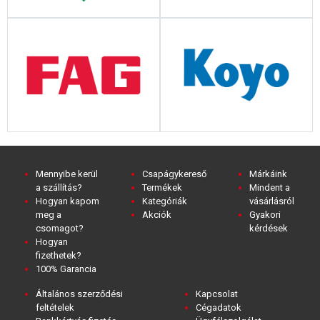
Mennyibe kerül
Csapágykereső
Márkáink
a szállítás?
Termékek
Mindent a
Hogyan kapom
Kategóriák
vásárlásról
meg a
Akciók
Gyakori
csomagot?
kérdések
Hogyan
fizethetek?
100% Garancia
Általános szerződési
Kapcsolat
feltételek
Cégadatok