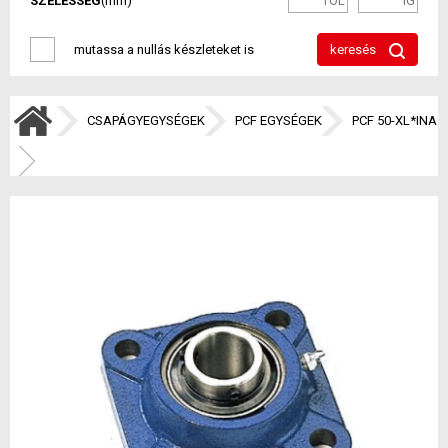
SZÉLESSÉG
(mm)
mutassa a nullás készleteket is
keresés
CSAPÁGYEGYSÉGEK
PCF EGYSÉGEK
PCF 50-XL*INA