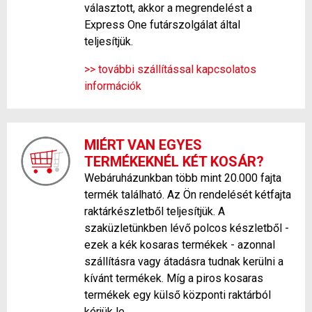
választott, akkor a megrendelést a
Express One futárszolgálat által
teljesítjük.
>> további szállítással kapcsolatos
információk
MIÉRT VAN EGYES
TERMÉKEKNÉL KÉT KOSÁR?
Webáruházunkban több mint 20.000 fajta
termék található. Az Ön rendelését kétfajta
raktárkészletből teljesítjük. A
szaküzletünkben lévő polcos készletből -
ezek a kék kosaras termékek - azonnal
szállításra vagy átadásra tudnak kerülni a
kívánt termékek. Míg a piros kosaras
termékek egy külső központi raktárból
kérjük le.