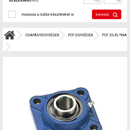
SZÉLESSÉG
(mm)
mutassa a nullás készleteket is
keresés
CSAPÁGYEGYSÉGEK
PCF EGYSÉGEK
PCF 20-XL*INA