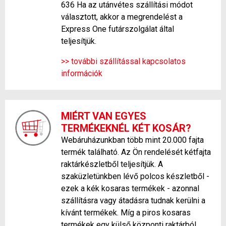
636 Ha az utánvétes szállítási módot
választott, akkor a megrendelést a
Express One futárszolgálat által
teljesítjük.
>> további szállítással kapcsolatos
információk
MIÉRT VAN EGYES
TERMÉKEKNÉL KÉT KOSÁR?
Webáruházunkban több mint 20.000 fajta
termék található. Az Ön rendelését kétfajta
raktárkészletből teljesítjük. A
szaküzletünkben lévő polcos készletből -
ezek a kék kosaras termékek - azonnal
szállításra vagy átadásra tudnak kerülni a
kívánt termékek. Míg a piros kosaras
termékek egy külső központi raktárból