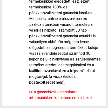
termékeinkkel elégedett lesz, ezért
termékeinkre 100%-os
pénzvisszafizetési garanciát kínálunk.
Minden az online áruházunkban és
szaküzleteinkben vásárolt termékre a
vásárlás napjától számított 30 nap
pénzvisszafizetési garanciát adunk! Ha
valamilyen okból Ön mégsem lenne
elégedett a megrendelt termékkel, küldje
vissza a rendelésedtől számított 30
napon belül a hiánytalan és sérülésmentes
terméket eredeti csomagolásával és a
kiállított számlával és a teljes vételárat
megtérítjük (a visszaküldés
postaköltségét nem).
>> a garanciával kapcsolatos
információkért kattintson erre a linkre