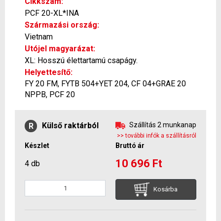
Cikkszám:
PCF 20-XL*INA
Származási ország:
Vietnam
Utójel magyarázat:
XL: Hosszú élettartamú csapágy.
Helyettesítő:
FY 20 FM, FYTB 504+YET 204, CF 04+GRAE 20
NPPB, PCF 20
Külső raktárból
Szállítás 2 munkanap
R
>> további infók a szállításról
Készlet
Bruttó ár
10 696 Ft
4 db
Kosárba