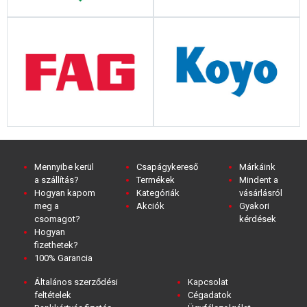
Mennyibe kerül
Csapágykereső
Márkáink
a szállítás?
Termékek
Mindent a
Hogyan kapom
Kategóriák
vásárlásról
meg a
Akciók
Gyakori
csomagot?
kérdések
Hogyan
fizethetek?
100% Garancia
Általános szerződési
Kapcsolat
feltételek
Cégadatok