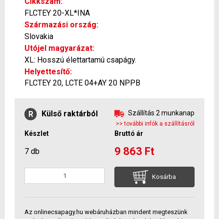
Cikkszám:
FLCTEY 20-XL*INA
Származási ország:
Slovakia
Utójel magyarázat:
XL: Hosszú élettartamú csapágy.
Helyettesítő:
FLCTEY 20, LCTE 04+AY 20 NPPB
Külső raktárból
Szállítás 2 munkanap
R
>> további infók a szállításról
Készlet
Bruttó ár
9 863 Ft
7 db
Kosárba
Az onlinecsapagy.hu webáruházban mindent megteszünk