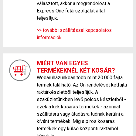
választott, akkor a megrendelést a
Express One futárszolgálat által
teljesítjük.
>> további szállítással kapcsolatos
információk
MIÉRT VAN EGYES
TERMÉKEKNÉL KÉT KOSÁR?
Webáruházunkban több mint 20.000 fajta
termék található. Az Ön rendelését kétfajta
raktárkészletből teljesítjük. A
szaküzletünkben lévő polcos készletből -
ezek a kék kosaras termékek - azonnal
szállításra vagy átadásra tudnak kerülni a
kívánt termékek. Míg a piros kosaras
termékek egy külső központi raktárból
kérjük le.