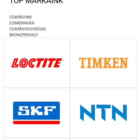
TOP MÁRKÁINK
CSAPÁGYAK
SZIMERINGEK
CSAPÁGYEGYSÉGEK
BRONZPERSELY