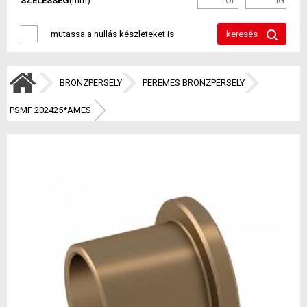
SZÉLESSÉG
(mm)
mutassa a nullás készleteket is
keresés
BRONZPERSELY
PEREMES BRONZPERSELY
PSMF 202425*AMES