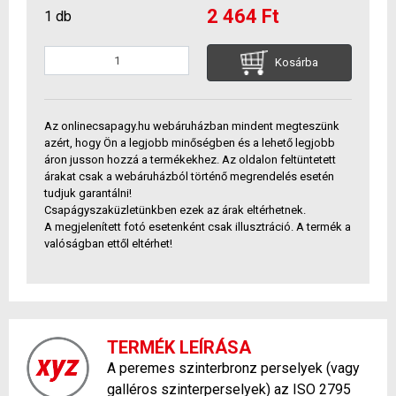
2 464 Ft
1 db
Kosárba
Az onlinecsapagy.hu webáruházban mindent megteszünk
azért, hogy Ön a legjobb minőségben és a lehető legjobb
áron jusson hozzá a termékekhez. Az oldalon feltüntetett
árakat csak a webáruházból történő megrendelés esetén
tudjuk garantálni!
Csapágyszaküzletünkben ezek az árak eltérhetnek.
A megjelenített fotó esetenként csak illusztráció. A termék a
valóságban ettől eltérhet!
TERMÉK LEÍRÁSA
A peremes szinterbronz perselyek (vagy
galléros szinterperselyek) az ISO 2795