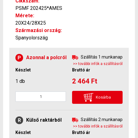
Cikkszám:
PSMF 202425*AMES
Mérete:
20X24/28X25
Származási ország:
Spanyolország
Azonnal a polcról
Szállítás 1 munkanap
P
>> további infók a szállításról
Készlet
Bruttó ár
2 464 Ft
1 db
Kosárba
Külső raktárból
Szállítás 2 munkanap
R
>> további infók a szállításról
Készlet
Bruttó ár