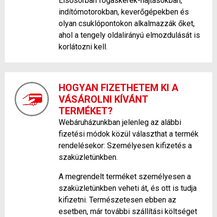
Elsősorban fogaskerék-hajtásokban,
indítómotorokban, keverőgépekben és
olyan csuklópontokon alkalmazzák őket,
ahol a tengely oldalirányú elmozdulását is
korlátozni kell.
HOGYAN FIZETHETEM KI A
VÁSÁROLNI KÍVÁNT
TERMÉKET?
Webáruházunkban jelenleg az alábbi
fizetési módok közül választhat a termék
rendelésekor: Személyesen kifizetés a
szaküzletünkben.
A megrendelt terméket személyesen a
szaküzletünkben veheti át, és ott is tudja
kifizetni. Természetesen ebben az
esetben, már további szállítási költséget