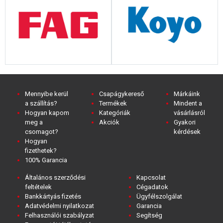
Mennyibe kerül
Csapágykereső
Márkáink
a szállítás?
Termékek
Mindent a
Hogyan kapom
Kategóriák
vásárlásról
meg a
Akciók
Gyakori
csomagot?
kérdések
Hogyan
fizethetek?
100% Garancia
Általános szerződési
Kapcsolat
feltételek
Cégadatok
Bankkártyás fizetés
Ügyfélszolgálat
Adatvédelmi nyilatkozat
Garancia
Felhasználói szabályzat
Segítség