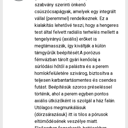
szabvány szerinti önkenő
csúszócsapágyak, amelyek egy integrált
vállal (peremmel) rendelkeznek. Ez a
kialakítás lehetővé teszi, hogy a hengeres
test által felvett radiális terhelés mellett a
tengelyirányú (axiális) erőket is
megtámasszák, így kiváltják a külön
támgyűrűk beépítését.A porózus
fémvázban tárolt gyári kenőolaj a
súrlódási hőtől a palástra és a perem
homlokfelületére szivárog, biztosítva a
teljesen karbantartásmentes és csendes
futást. Beépítésük szoros préseléssel
történik, ahol a perem egyben pontos
axiális ütközőként is szolgál a ház falán.
Utólagos megmunkálásuk
(dörzsárazásuk) itt is tilos a pórusok
eltömődésének veszélye miatt.