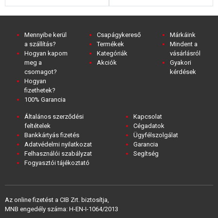
Mennyibe kerül
Csapágykereső
Márkáink
a szállítás?
Termékek
Mindent a
Hogyan kapom
Kategóriák
vásárlásról
meg a
Akciók
Gyakori
csomagot?
kérdések
Hogyan
fizethetek?
100% Garancia
Általános szerződési
Kapcsolat
feltételek
Cégadatok
Bankkártyás fizetés
Ügyfélszolgálat
Adatvédelmi nyilatkozat
Garancia
Felhasználói szabályzat
Segítség
Fogyasztói tájékoztató
Az online fizetést a CIB Zrt. biztosítja,
MNB engedély száma: H-EN-I-1064/2013