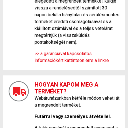
elégedett a megrendelt termékkel, küldje
vissza a rendelésedtől számított 30
napon belül a hiánytalan és sérülésmentes
terméket eredeti csomagolásával és a
kiállított számlával és a teljes vételárat
megtérítjük (a visszaküldés
postaköltségét nem).
>> a garanciával kapcsolatos
információkért kattintson erre a linkre
HOGYAN KAPOM MEG A
TERMÉKET?
Webáruházunkban kétféle módon veheti át
a megrendelt terméket.
Futárral vagy személyes átvétellel.
A futár opciónál a megrendelt csomagot a