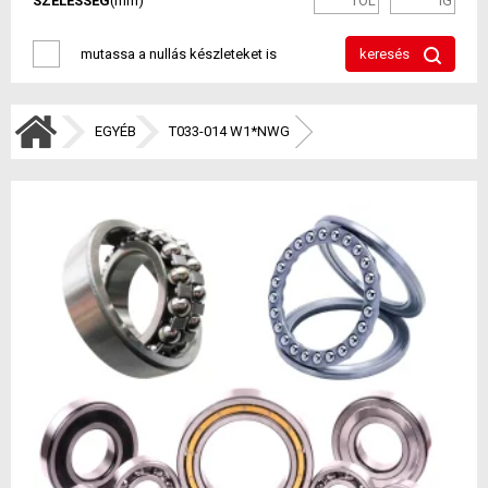
SZÉLESSÉG
(mm)
mutassa a nullás készleteket is
keresés
EGYÉB
T033-014 W1*NWG