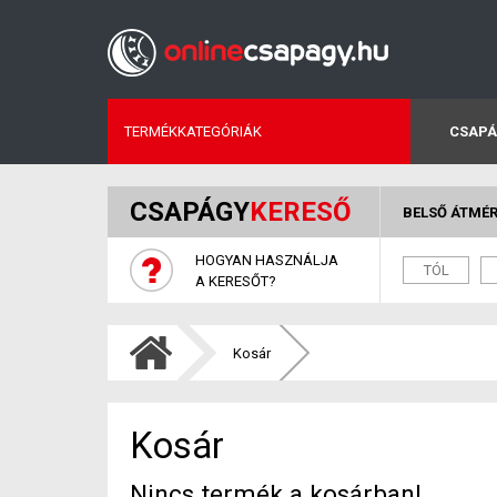
TERMÉKKATEGÓRIÁK
CSAPÁ
CSAPÁGY
KERESŐ
BELSŐ ÁTMÉ
HOGYAN HASZNÁLJA
A KERESŐT?
Kosár
Kosár
Nincs termék a kosárban!